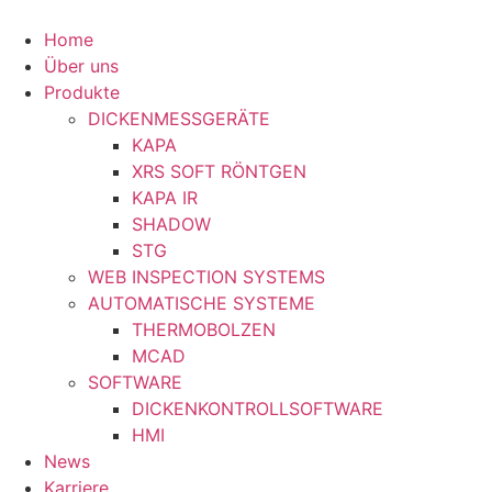
Zum
Inhalt
Home
springen
Über uns
Home
Produkte
Über uns
DICKENMESSGERÄTE
Produkte
KAPA
DICKENMESSGERÄTE
XRS SOFT RÖNTGEN
KAPA
KAPA IR
XRS SOFT RÖNTGEN
SHADOW
KAPA IR
STG
SHADOW
WEB INSPECTION SYSTEMS
STG
AUTOMATISCHE SYSTEME
WEB INSPECTION SYSTEMS
THERMOBOLZEN
AUTOMATISCHE SYSTEME
MCAD
THERMOBOLZEN
SOFTWARE
MCAD
DICKENKONTROLLSOFTWARE
SOFTWARE
HMI
DICKENKONTROLLSOFTWARE
News
HMI
Karriere