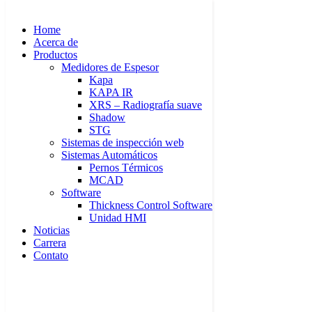
Ir
al
Home
contenido
Acerca de
Productos
Medidores de Espesor
Kapa
KAPA IR
XRS – Radiografía suave
Home
Shadow
Acerca de
STG
Productos
Sistemas de inspección web
Medidores de Espesor
Sistemas Automáticos
Kapa
Pernos Térmicos
KAPA IR
MCAD
XRS – Radiografía suave
Software
Shadow
Thickness Control Software
STG
Unidad HMI
Sistemas de inspección web
Noticias
Sistemas Automáticos
Carrera
Pernos Térmicos
Contato
MCAD
Software
Thickness Control Software
Unidad HMI