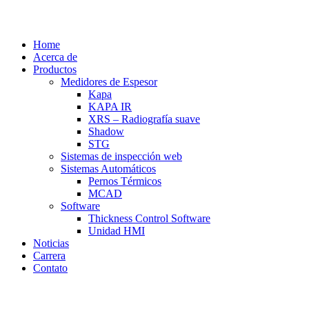
Home
Acerca de
Productos
Medidores de Espesor
Kapa
KAPA IR
XRS – Radiografía suave
Shadow
STG
Sistemas de inspección web
Sistemas Automáticos
Pernos Térmicos
MCAD
Software
Thickness Control Software
Unidad HMI
Noticias
Carrera
Contato