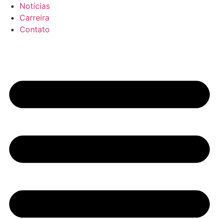
Notícias
Contato
Carreira
Contato
SBI Mechatronik GmbH
office@sbi-mechatronik.com
Tel.: +43 295250701
Kaplanstraße 12
2020 Hollabrunn – Austria
IMPRESSÃO
Política de Privacidade
CONFIGURAÇÕES DE COOKIES
IMPRESSÃO
Política de Privacidade