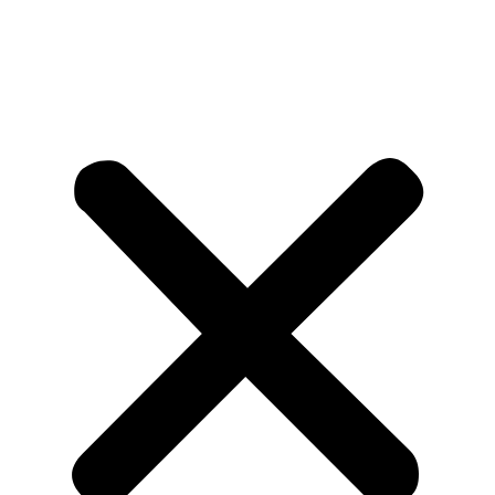
CONFIGURAÇÕES DE COOKIES
Produtos
Sobre
Contato
Carreira
Produtos
Sobre
Contato
Carreira
Bitte füllen Sie die Informationen
aus:
Dein Name
Name der Firma
Home
Sobre
Produtos
Deine E-Mail