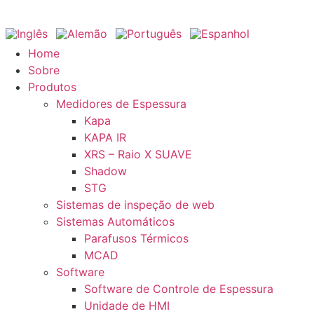
Home
KUNSTSTOFFMESSE
Sobre
Pular
Home
Produtos
para
Sobre
2022
Medidores de Espessura
o
Produtos
Kapa
conteúdo
Medidores de Espessura
KAPA IR
Kapa
XRS – Raio X SUAVE
KAPA IR
Shadow
XRS – Raio X SUAVE
STG
Shadow
Sistemas de inspeção de web
STG
Sistemas Automáticos
Sistemas de inspeção de web
Parafusos Térmicos
A K, sendo uma das maiores exposições para todas as
Sistemas Automáticos
MCAD
empresas de plásticos em todo o mundo, foi bem
Parafusos Térmicos
Software
MCAD
divulgada.
Software de Controle de Espessura
Software
Unidade de HMI
Software de Controle de Espessura
Desejamos agradecer a todos por nos visitarem!
Notícias
Unidade de HMI
Carreira