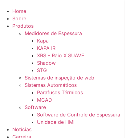
Pular
para
Home
o
Sobre
Home
conteúdo
Produtos
Sobre
Medidores de Espessura
Produtos
Kapa
Medidores de Espessura
KAPA IR
Kapa
XRS – Raio X SUAVE
KAPA IR
Shadow
XRS – Raio X SUAVE
STG
Shadow
Sistemas de inspeção de web
STG
Sistemas Automáticos
Sistemas de inspeção de web
Parafusos Térmicos
Sistemas Automáticos
MCAD
Parafusos Térmicos
Software
MCAD
Software de Controle de Espessura
Software
Unidade de HMI
Software de Controle de Espessura
Notícias
Unidade de HMI
Carreira