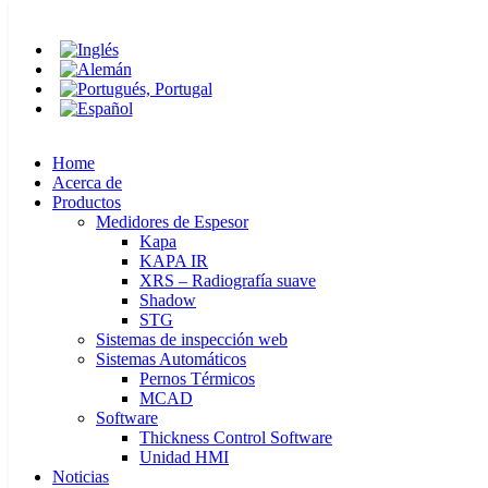
Home
Ir
Chinaplas 2024
Acerca de
al
Productos
contenido
Medidores de Espesor
Kapa
KAPA IR
Home
XRS – Radiografía suave
Acerca de
Shadow
Productos
STG
Medidores de Espesor
Sistemas de inspección web
Kapa
Sistemas Automáticos
KAPA IR
Pernos Térmicos
XRS – Radiografía suave
MCAD
Shadow
Software
STG
Thickness Control Software
Sistemas de inspección web
Unidad HMI
Sistemas Automáticos
Noticias
Pernos Térmicos
Carrera
MCAD
Contato
Software
Thickness Control Software
Gracias por visitarnos en Chinaplas.
Unidad HMI
Noticias